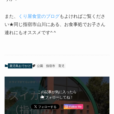
また、
くり屋食堂のブログ
もよければご覧くださ
い★同じ指宿市山川にある、お食事処でお子さん
連れにもオススメです^ ^
鹿児島おでかけ
公園
指宿市
育児
この記事が気に入ったら
フォローしてね！
Follow Me